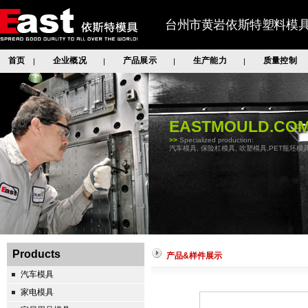
台州市黄岩依斯特塑料模
首页
企业概况
产品展示
生产能力
质量控制
|
|
|
|
EASTMOULD.CO
>>
Specialized production:
汽车模具, 保险杠模具, 吹塑模具,PET瓶坯模具
Products
产品&样件展示
汽车模具
家电模具