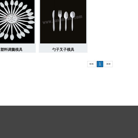
塑料调羹模具
勺子叉子模具
<<
1
>>