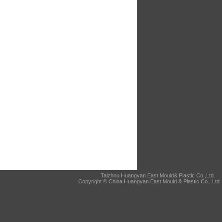
Taizhou Huangyan East Mould& Plastic Co.,Ltd.
Copyright © China Huangyan East Mould & Plastic Co., Ltd