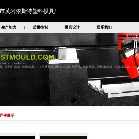
市黄岩依斯特塑料模具厂
生产能力
质量控制
模具设计
联系我们
|
|
|
|
ASTMOULD.COM
cialized production:
具, 保险杠模具, 吹塑模具,PET瓶坯模具,周转箱模具,塑料椅, 托盘模具, 塑料桌模具, 垃圾桶模具, PV
样件展示