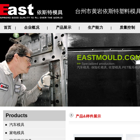
台州市黄岩依斯特塑料模
首页
企业概况
产品展示
生产能力
质量控制
|
|
|
|
EASTMOULD.CO
>>
Specialized production:
汽车模具, 保险杠模具, 吹塑模具,PET瓶坯模具
Products
产品&样件展示
汽车模具
家电模具