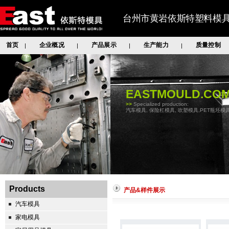
台州市黄岩依斯特塑料模
首页
企业概况
产品展示
生产能力
质量控制
|
|
|
|
EASTMOULD.CO
>>
Specialized production:
汽车模具, 保险杠模具, 吹塑模具,PET瓶坯模具
Products
产品&样件展示
汽车模具
家电模具