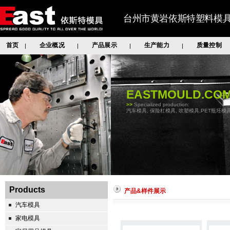
台州市黄岩依斯特塑料模
首页
企业概况
产品展示
生产能力
质量控制
|
|
|
|
EASTMOULD.CO
>>
Specialized production:
汽车模具, 保险杠模具, 吹塑模具,PET瓶坯模具
Products
产品&样件展示
汽车模具
家电模具